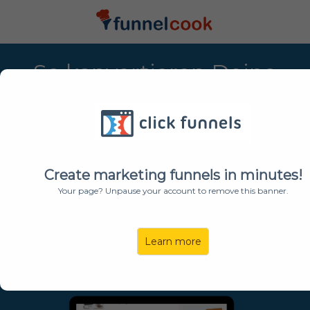
So
konvertieren
Deine
Zielseiten
planbar
und
Du
generierst
dauerhaft
sowi
e
automatisiert
neue
Create marketing funnels in minutes!
Anfragen
für Dein
Your page? Unpause your account to remove this banner.
Unternehmen
Learn more
Verstehe
Schritt für Schritt
wie einfach die Funnel
Mechanismen
sind ohne unnötig Zeit und Geld
in
Experimente zu verschwenden