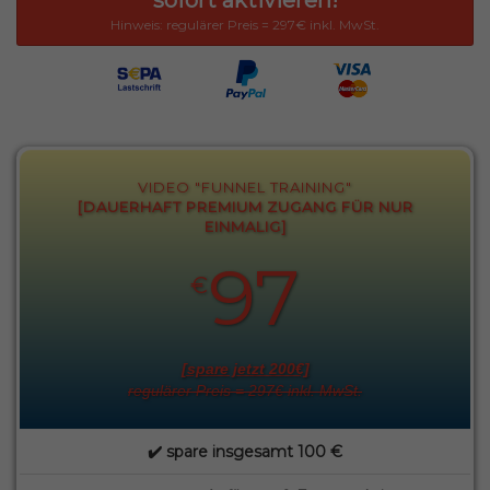
sofort aktivieren!
Hinweis: regulärer Preis = 297€ inkl. MwSt.
VIDEO "FUNNEL TRAINING"
[DAUERHAFT PREMIUM ZUGANG FÜR NUR
EINMALIG]
97
€
[spare jetzt 200€]
regulärer Preis = 297€ inkl. MwSt.
✔️ spare insgesamt 100 €